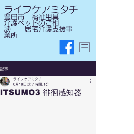
ライフケアミタチ
​豊田市 福祉用具
介護ベッドのご相
談 居宅介護支援事
業所
0565-47-8071
Tel:
記事
ライフケアミタチ
6月18日
読了時間: 1分
ITSUMO3 徘徊感知器