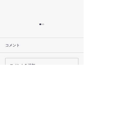
コメント
車椅子を借りた
ITSUMO3 勉強会
コメントを追加…