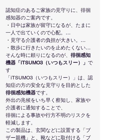
認知症のあるご家族の見守りに、徘徊
感知器のご案内です。
・日中は家族が留守になるが、たまに
一人で出ていくので心配。…
・見守る介護者の負担が大きい。…
・散歩に行きたいのを止めたくない…
そんな時に頼りになるのが、
徘徊感知
機器「iTSUMO3（いつもスリー）」
で
す
「iTSUMO3（いつもスリー）」は、認
知症の方の安全な見守りを目的とした
徘徊感知機器
です。
外出の兆候をいち早く察知し、家族や
介護者に通知することで、
徘徊による事故や行方不明のリスクを
軽減します。
この製品は、玄関などに設置する「ブ
ザー親機」と、靴などに取付ける「ブ