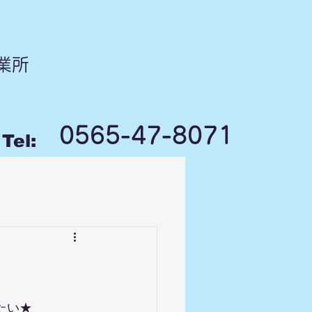
業所
0565-47-8071
Tel:
たい★