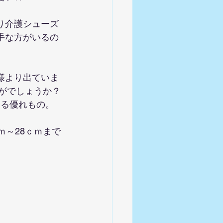
り介護シューズ
手な方がいるの
様より出ていま
かがでしょうか？
する優れもの。
ｍ～28ｃｍまで