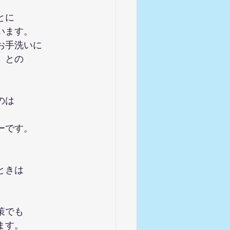
とに
います。
お手洗いに
。との
のは
ーです。
ときは
。
策でも
ます。